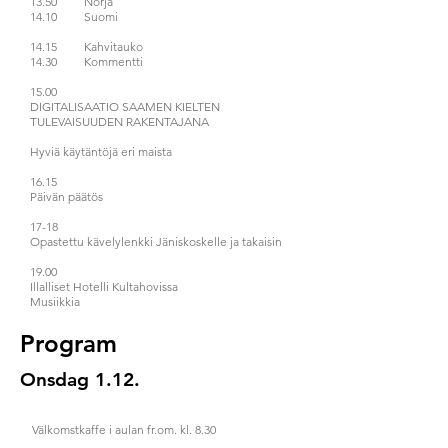
13.50 Norja
14.10 Suomi
14.15 Kahvitauko
14.30 Kommentti
15.00
DIGITALISAATIO SAAMEN KIELTEN
TULEVAISUUDEN RAKENTAJANA
Hyviä käytäntöjä eri maista
16.15
Päivän päätös
17-18
Opastettu kävelylenkki Jäniskoskelle ja takaisin
19.00
Illalliset Hotelli Kultahovissa
Musiikkia
Program
Onsdag 1.12.
Välkomstkaffe i aulan fr.om. kl. 8.30