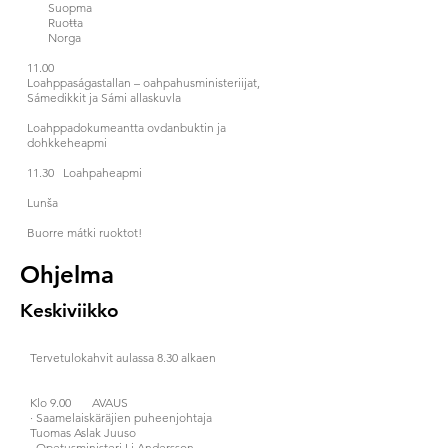
Suopma
Ruoŧŧa
Norga
11.00
Loahppaságastallan – oahpahusministeriijat,
Sámedikkit ja Sámi allaskuvla
Loahppadokumeantta ovdanbuktin ja
dohkkeheapmi
11.30 Loahpaheapmi
Lunša
Buorre mátki ruoktot!
Ohjelma
Keskiviikko
Tervetulokahvit aulassa 8.30 alkaen
Klo 9.00 AVAUS
· Saamelaiskäräjien puheenjohtaja
Tuomas Aslak Juuso
· Opetusministeri Li Andersson