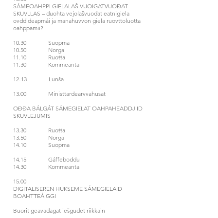
SÁMEOAHPPI GIELALAŠ VUOIGATVUOĐAT
SKUVLLAS – duohta vejolašvuođat eatnigiela
ovddideapmái ja manahuvvon giela ruovttoluotta
oahppamii?
10.30 Suopma
10.50 Norga
11.10 Ruoŧŧa
11.30 Kommeanta
12-13 Lunša
13.00 Ministtardearvvahusat
OĐĐA BÁLGÁT SÁMEGIELAT OAHPAHEADDJIID
SKUVLEJUMIS
13.30 Ruoŧŧa
13.50 Norga
14.10 Suopma
14.15 Gáffeboddu
14.30 Kommeanta
15.00
DIGITALISEREN HUKSEME SÁMEGIELAID
BOAHTTEÁIGGI
Buorit geavadagat iešguđet riikkain