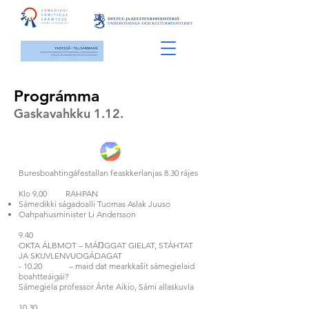
Prográmma
Gaskavahkku 1.12.
Buresboahtingáfestallan feaskkerlanjas 8.30 rájes
Klo 9.00 RAHPAN
Sámedikki ságadoalli Tuomas Aslak Juuso
Oahpahusminister Li Andersson
9.40
OKTA ÁLBMOT – MÁŊGGAT GIELAT, STÁHTAT
JA SKUVLENVUOGÁDAGAT
- 10.20 – maid dat mearkkašit sámegielaid
boahtteáigái?
Sámegiela professor Ánte Aikio, Sámi allaskuvla
10.30