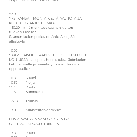
9.40
YKSI KANSA – MONTA KIELTÄ, VALTIOTA JA
KOULUTUSJÄRJESTELMÄÄ
- 10.20 – mitä merkitsee saamen kielten
tulevaisuudelle?
Saamen kielen professori Ánte Aikio, Sámi
allaskuvla
10.30
SAAMELAISOPPILAAN KIELELLISET OIKEUDET
KOULUSSA – aitoja mahdollisuuksia äidinkielen
kehittämiselle ja menetetyn kielen takaisin
oppimiselle?
10.30 Suomi
10.50 Norja
11.10 Ruotsi
11.30 Kommentti
12-13 Lounas
13.00 Ministeritervehdykset
UUSIA AVAUKSIA SAAMENKIELISTEN
OPETTAJIEN KOULUTUKSEEN
13.30 Ruotsi