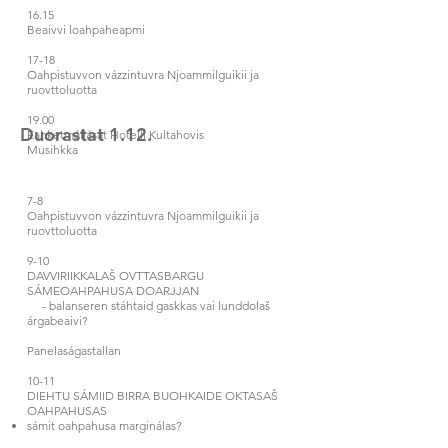
16.15
Beaivvi loahpaheapmi
17-18
Oahpistuvvon vázzintuvra Njoammilguikii ja
ruovttoluotta
19.00
Duorastat 1.12.
Eahketmállásat Hotelli Kultahovis
Musihkka
7-8
Oahpistuvvon vázzintuvra Njoammilguikii ja
ruovttoluotta
9-10
DAVVIRIIKKALAŠ OVTTASBARGU
SÁMEOAHPAHUSA DOARJJAN
- balanseren stáhtaid gaskkas vai lunddolaš
árgabeaivi?
Panelaságastallan
10-11
DIEHTU SÁMIID BIRRA BUOHKAIDE OKTASAŠ
OAHPAHUSAS
sámit oahpahusa marginálas?