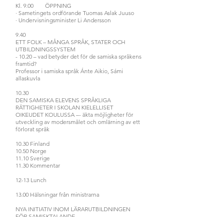
Kl. 9.00 ÖPPNING
· Sametingets ordförande Tuomas Aslak Juuso
· Undervisningsminister Li Andersson
9.40
ETT FOLK – MÅNGA SPRÅK, STATER OCH
UTBILDNINGSSYSTEM
- 10.20 – vad betyder det för de samiska språkens
framtid?
Professor i samiska språk Ánte Aikio, Sámi
allaskuvla
10.30
DEN SAMISKA ELEVENS SPRÅKLIGA
RÄTTIGHETER I SKOLAN KIELELLISET
OIKEUDET KOULUSSA –- äkta möjligheter för
utveckling av modersmålet och omlärning av ett
förlorat språk
10.30 Finland
10.50 Norge
11.10 Sverige
11.30 Kommentar
12-13 Lunch
13.00 Hälsningar från ministrarna
NYA INITIATIV INOM LÄRARUTBILDNINGEN
FÖR SAMISKTALANDE