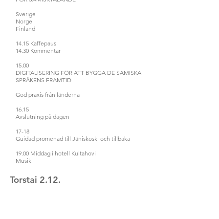
Sverige
Norge
Finland
14.15 Kaffepaus
14.30 Kommentar
15.00
DIGITALISERING FÖR ATT BYGGA DE SAMISKA
SPRÅKENS FRAMTID
God praxis från länderna
16.15
Avslutning på dagen
17-18
Guidad promenad till Jäniskoski och tillbaka
19.00 Middag i hotell Kultahovi
Musik
Torstai 2.12.
7-8 Opastettu aamulenkki Jäniskoskelle ja
takaisin